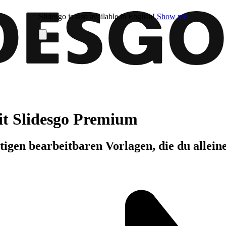
Slidesgo is also available in English!
Show me
it Slidesgo Premium
igen bearbeitbaren Vorlagen, die du allein