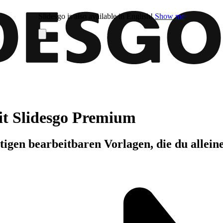
Slidesgo is also available in English!
Show me
it Slidesgo Premium
igen bearbeitbaren Vorlagen, die du allein