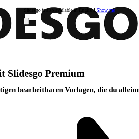
Slidesgo is also available in English!
Show me
it Slidesgo Premium
igen bearbeitbaren Vorlagen, die du allein