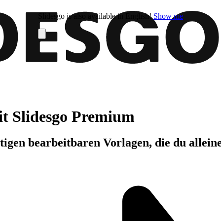
Slidesgo is also available in English!
Show me
it Slidesgo Premium
igen bearbeitbaren Vorlagen, die du allein