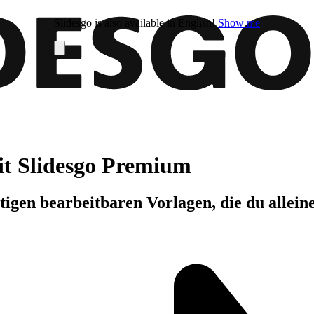
Slidesgo is also available in English!
Show me
it Slidesgo Premium
igen bearbeitbaren Vorlagen, die du allein