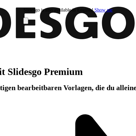
Slidesgo is also available in English!
Show me
it Slidesgo Premium
igen bearbeitbaren Vorlagen, die du allein