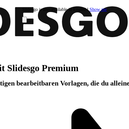
Slidesgo is also available in English!
Show me
it Slidesgo Premium
igen bearbeitbaren Vorlagen, die du allein