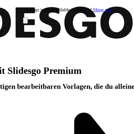
Slidesgo is also available in English!
Show me
it Slidesgo Premium
igen bearbeitbaren Vorlagen, die du allein