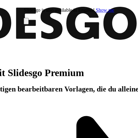
Slidesgo is also available in English!
Show me
it Slidesgo Premium
igen bearbeitbaren Vorlagen, die du allein