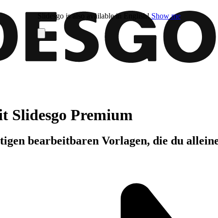
Slidesgo is also available in English!
Show me
it Slidesgo Premium
igen bearbeitbaren Vorlagen, die du allein