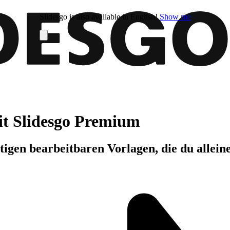
Slidesgo is also available in English!
Show me
it Slidesgo Premium
igen bearbeitbaren Vorlagen, die du allein