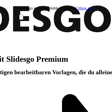
Slidesgo is also available in English!
Show me
it Slidesgo Premium
igen bearbeitbaren Vorlagen, die du allein