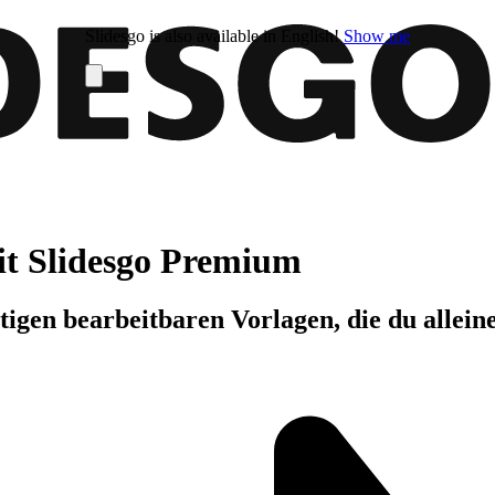
Slidesgo is also available in English!
Show me
it Slidesgo Premium
igen bearbeitbaren Vorlagen, die du allein