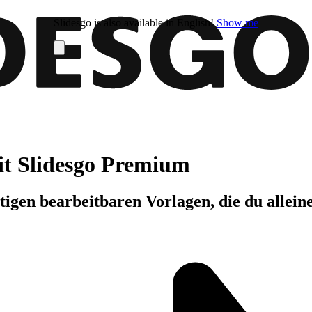
Slidesgo is also available in English!
Show me
it Slidesgo Premium
igen bearbeitbaren Vorlagen, die du allein