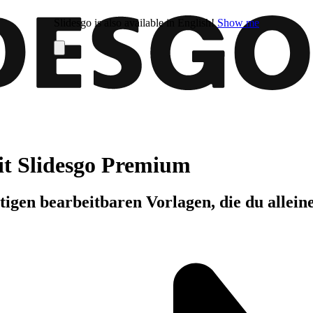
Slidesgo is also available in English!
Show me
it Slidesgo Premium
igen bearbeitbaren Vorlagen, die du allein