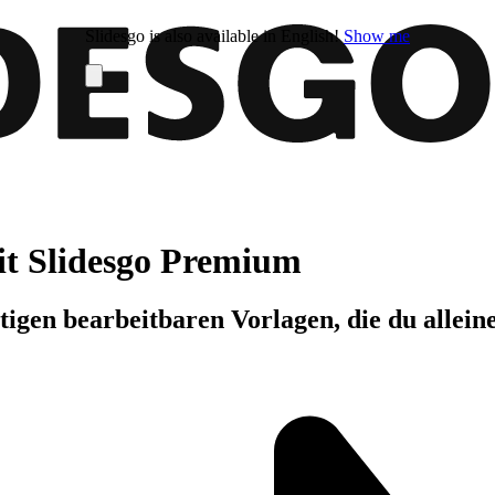
Slidesgo is also available in English!
Show me
it Slidesgo Premium
igen bearbeitbaren Vorlagen, die du allein