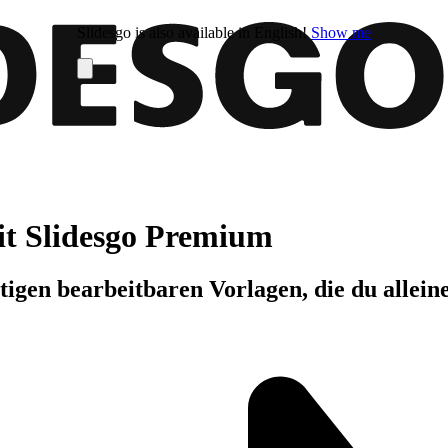
Slidesgo is also available in English!
Show me
it Slidesgo Premium
igen bearbeitbaren Vorlagen, die du allein