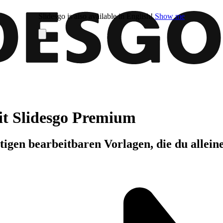
Slidesgo is also available in English!
Show me
it Slidesgo Premium
igen bearbeitbaren Vorlagen, die du allein