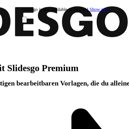
Slidesgo is also available in English!
Show me
it Slidesgo Premium
igen bearbeitbaren Vorlagen, die du allein