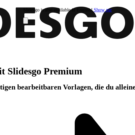
Slidesgo is also available in English!
Show me
it Slidesgo Premium
igen bearbeitbaren Vorlagen, die du allein