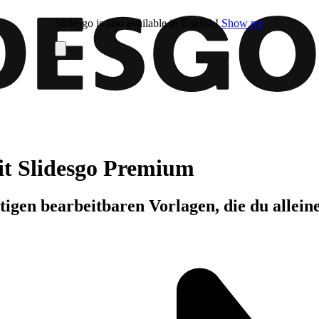
Slidesgo is also available in English!
Show me
it Slidesgo Premium
igen bearbeitbaren Vorlagen, die du allein