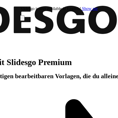
Slidesgo is also available in English!
Show me
it Slidesgo Premium
igen bearbeitbaren Vorlagen, die du allein