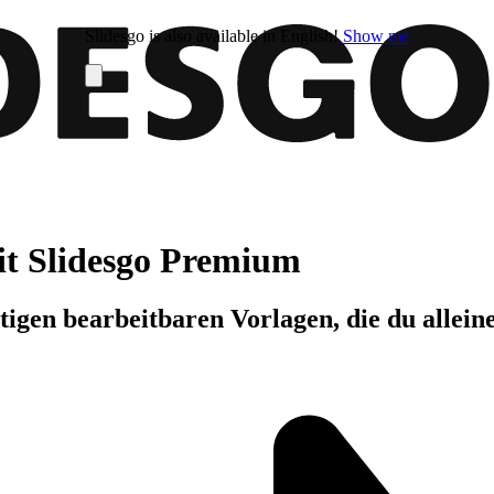
Slidesgo is also available in English!
Show me
it Slidesgo Premium
igen bearbeitbaren Vorlagen, die du allein