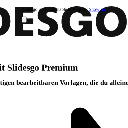
Slidesgo is also available in English!
Show me
it Slidesgo Premium
igen bearbeitbaren Vorlagen, die du allein